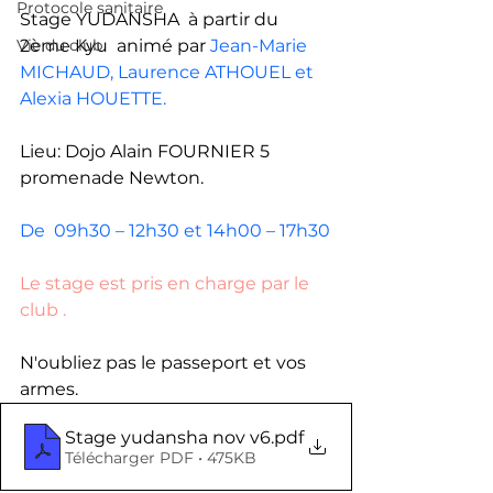
Protocole sanitaire
Stage YUDANSHA  à partir du 
Vie du club
2ème Kyu  animé par 
Jean-Marie 
MICHAUD, Laurence ATHOUEL et 
Alexia HOUETTE.
Lieu: Dojo Alain FOURNIER 5 
promenade Newton.
De  09h30 – 12h30 et 14h00 – 17h30
Le stage est pris en charge par le 
club .
N'oubliez pas le passeport et vos 
armes. 
Stage yudansha nov v6
.pdf
Télécharger PDF • 475KB