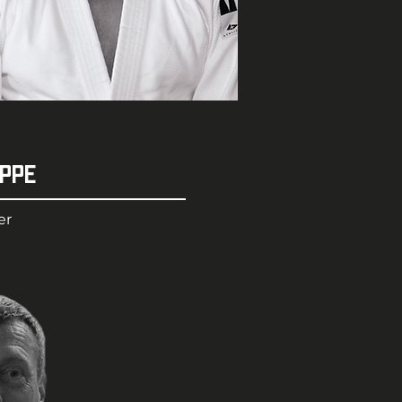
IPPE
er