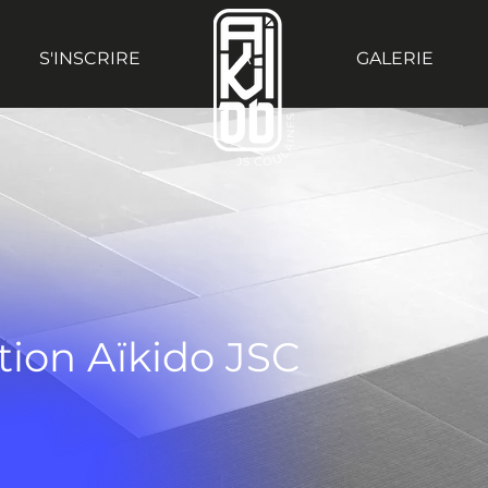
S'INSCRIRE
.A
GALERIE
tion Aïkido JSC