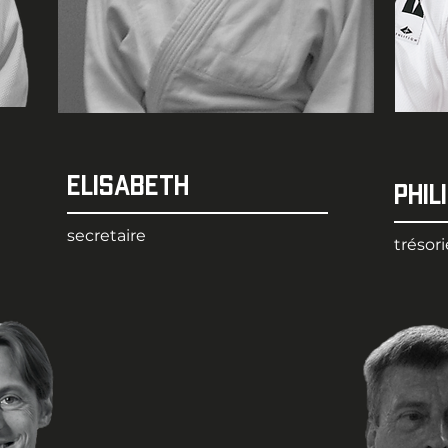
ELISABETH
PHIL
secretaire
trésori