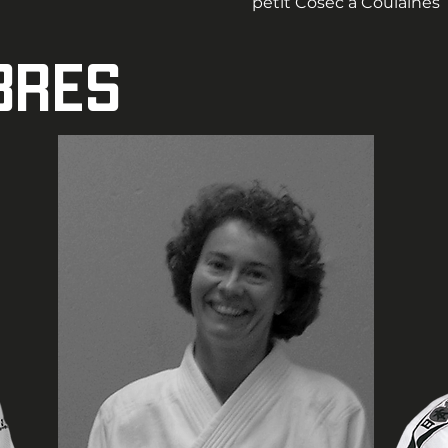
petit Cosec à Coulaines
bres