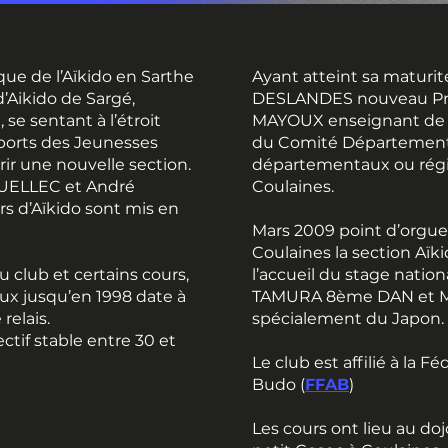
que de l’Aïkido en Sarthe
Ayant atteint sa maturit
d’Aikido de Sargé,
DESLANDES nouveau Prés
e sentant à l’étroit
MAYOUX enseignant de l
sports des Jeunesses
du Comité Départemental
rir une nouvelle section.
départementaux ou régi
QUELLEC et André
Coulaines.
s d’Aïkido sont mis en
Mars 2009 point d’orgue
Coulaines la section Aïk
 club et certains cours,
l’accueil du stage nation
aux jusqu’en 1998 date à
TAMURA 8ème DAN et 
relais.
spécialement du Japon.
ctif stable entre 30 et
Le club est affilié à la F
Budo (
FFAB
)
Les cours ont lieu au d