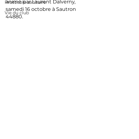
animé par Laurent Dalverny, 
Protocole sanitaire
samedi 16 octobre à Sautron 
Vie du club
44880. 