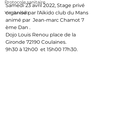
Protocole sanitaire
Samedi 23 avril 2022
, Stage privé 
Vie du club
organisé par l'Aïkido club du Mans
animé par  Jean-marc Chamot 7 
ème Dan .
Dojo Louis Renou place de la 
Gironde 72190 Coulaines.
9h30 à 12h00  et 15h00 17h30.