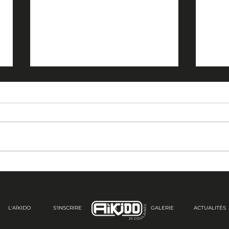
Samedi 28 mars 2026.
Vend
Stage privé à Coulaines
dima
organisé par l'Aïkido club
au 
du Mans.
L'AÏKIDO
S'INSCRIRE
.A
GALERIE
ACTUALITÉS