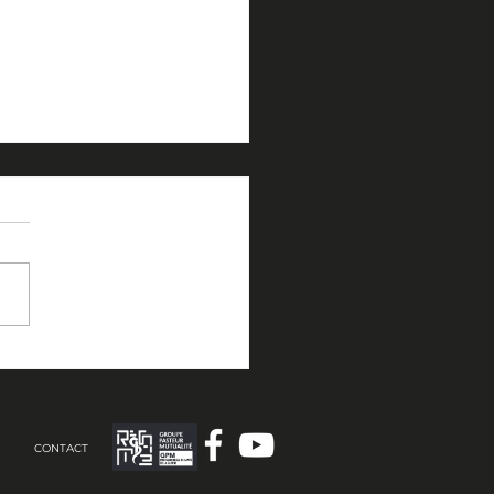
redi 13, samedi 14 et
nche 15 mars. Stage
Mans.
CONTACT